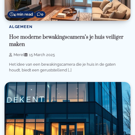
4 min read
0
ALGEMEEN
Hoe moderne bewakingscamera’s je huis veiliger
maken
Merel
15 March 2025
Het idee van een bewakingscamera die je huis in de gaten
houdt, biedt een geruststellend […]