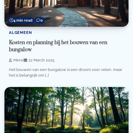
4 min read
0
ALGEMEEN
Kosten en planning bij het bouwen van een
bungalow
Merel
22 March 2025
Het bouwen van een bungalow is een droom voor velen, maar
het is belangrijk om […]