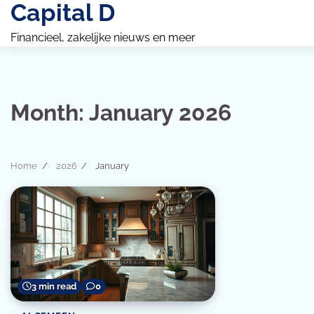
Capital D
Skip
to
Financieel, zakelijke nieuws en meer
content
Month:
January 2026
Home
2026
January
3 min read
0